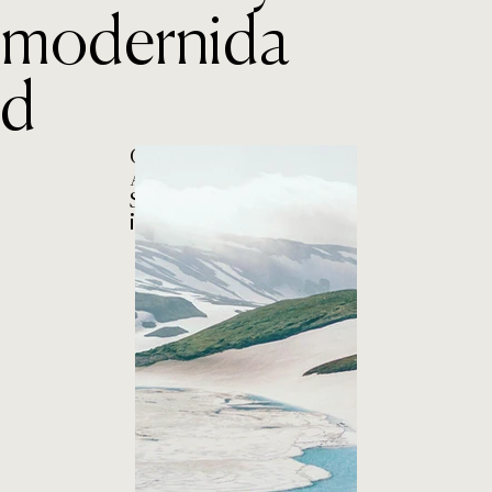
modernida
d
Cliente
Maizal
Año
2024
Servicio
Arquitectura,
interiorismo